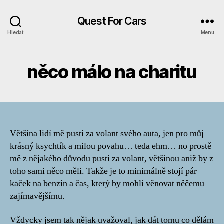
Quest For Cars
Hledat
Menu
něco málo na charitu
Většina lidí mě pustí za volant svého auta, jen pro můj
krásný ksychtík a milou povahu… teda ehm… no prostě
mě z nějakého důvodu pustí za volant, většinou aniž by z
toho sami něco měli. Takže je to minimálně stojí pár
kaček na benzín a čas, který by mohli věnovat něčemu
zajímavějšímu.
Vždycky jsem tak nějak uvažoval, jak dát tomu co dělám