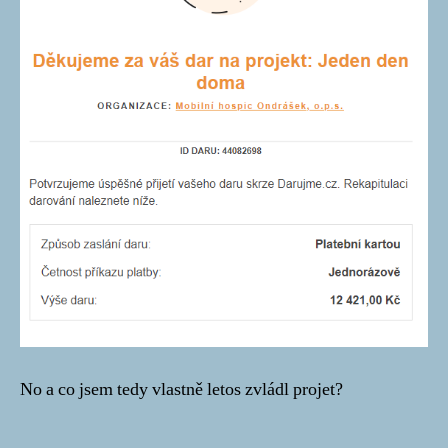
No a co jsem tedy vlastně letos zvládl projet?