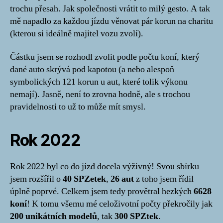
trochu přesah. Jak společnosti vrátit to milý gesto. A tak
mě napadlo za každou jízdu věnovat pár korun na charitu
(kterou si ideálně majitel vozu zvolí).
Částku jsem se rozhodl zvolit podle počtu koní, který
dané auto skrývá pod kapotou (a nebo alespoň
symbolických 121 korun u aut, které tolik výkonu
nemají). Jasně, není to zrovna hodně, ale s trochou
pravidelnosti to už to může mít smysl.
Rok 2022
Rok 2022 byl co do jízd docela výživný! Svou sbírku
jsem rozšířil o
40 SPZetek
,
26 aut
z toho jsem řídil
úplně poprvé. Celkem jsem tedy provětral hezkých
6628
koní
! K tomu všemu mé celoživotní počty překročily jak
200 unikátních modelů
, tak
300 SPZtek
.