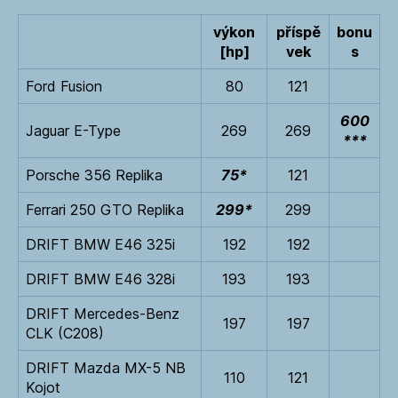
výkon
příspě
bonu
[hp]
vek
s
Ford Fusion
80
121
600
Jaguar E-Type
269
269
***
Porsche 356 Replika
75*
121
Ferrari 250 GTO Replika
299*
299
DRIFT BMW E46 325i
192
192
DRIFT BMW E46 328i
193
193
DRIFT Mercedes-Benz
197
197
CLK (C208)
DRIFT Mazda MX-5 NB
110
121
Kojot