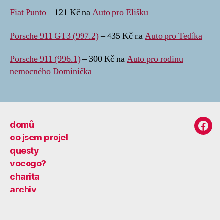
Fiat Punto
– 121 Kč na
Auto pro Elišku
Porsche 911 GT3 (997.2)
– 435 Kč na
Auto pro Tedíka
Porsche 911 (996.1)
– 300 Kč na
Auto pro rodinu
nemocného Dominička
domů
Fac
co jsem projel
questy
vocogo?
charita
archiv