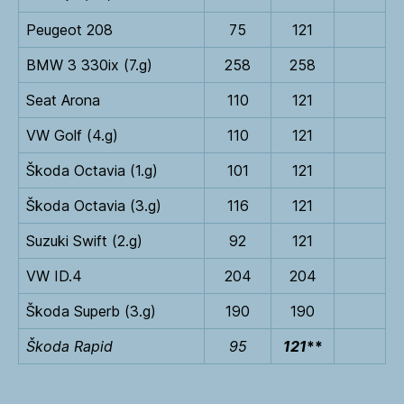
Peugeot 208
75
121
BMW 3 330ix (7.g)
258
258
Seat Arona
110
121
VW Golf (4.g)
110
121
Škoda Octavia (1.g)
101
121
Škoda Octavia (3.g)
116
121
Suzuki Swift (2.g)
92
121
VW ID.4
204
204
Škoda Superb (3.g)
190
190
Škoda Rapid
95
121
**